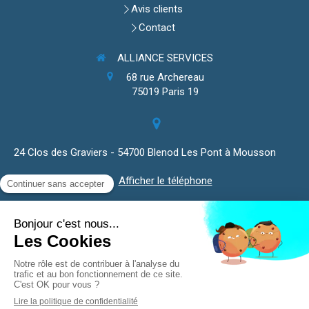
Avis clients
Contact
ALLIANCE SERVICES
68 rue Archereau
75019
Paris 19
24 Clos des Graviers - 54700 Blenod Les Pont à Mousson
Afficher le téléphone
Plan du site
Mentions légales
Isolation thermique, pompe à chaleur, poêle à pellets,
chauffe-eau, système de ventilation.
Demander un devis